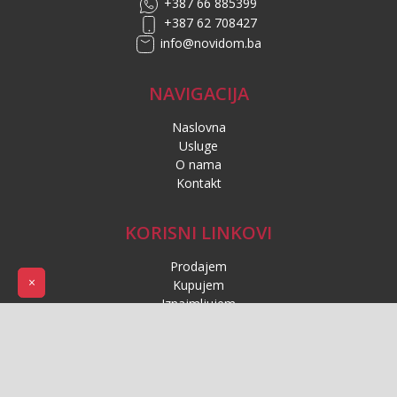
+387 66 885399
+387 62 708427
info@novidom.ba
NAVIGACIJA
Naslovna
Usluge
O nama
Kontakt
KORISNI LINKOVI
Prodajem
×
Kupujem
Iznajmljujem
Uvjeti