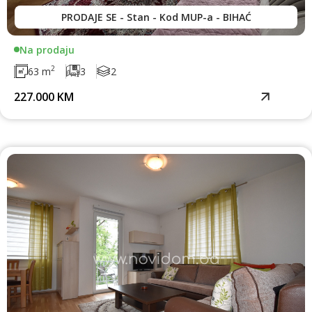
PRODAJE SE - Stan - Kod MUP-a - BIHAĆ
Na prodaju
2
63 m
3
2
227.000 KM