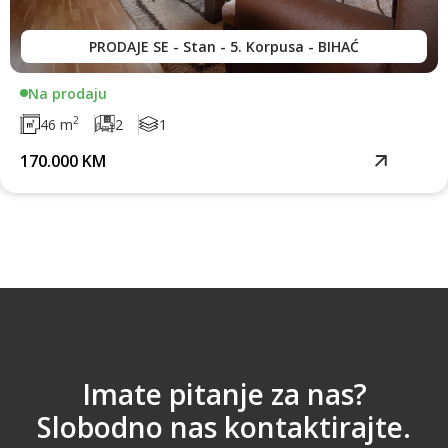
PRODAJE SE - Stan - 5. Korpusa - BIHAĆ
Na prodaju
2
46 m
2
1
170.000 KM
Imate pitanje za nas?
Slobodno nas kontaktirajte.