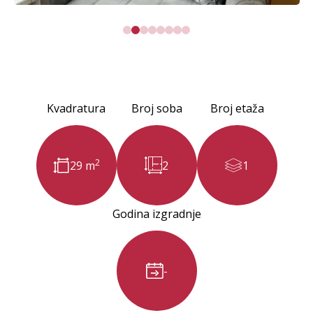
Kvadratura
Broj soba
Broj etaža
2
29 m
2
1
Godina izgradnje
-