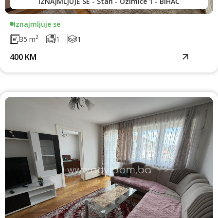
IZNAJMLJUJE SE - Stan - Ozimice 1 - BIHAĆ
Iznajmljuje se
2
35 m
1
1
400 KM