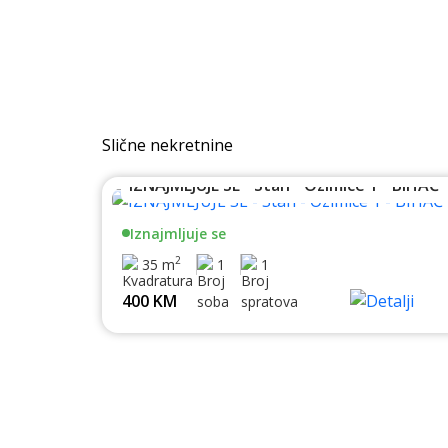
Slične nekretnine
IZNAJMLJUJE SE - Stan - Ozimice 1 - BIHAĆ
Iznajmljuje se
2
35 m
1
1
400 KM