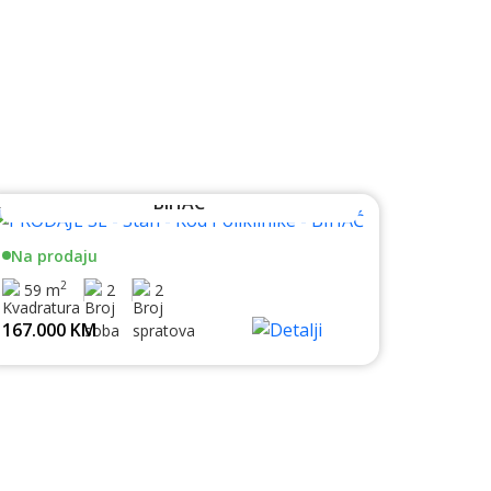
PRODAJE SE - Stan - Kod Poliklinike -
BIHAĆ
Na prodaju
2
59 m
2
2
167.000 KM