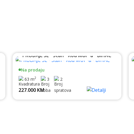
PRODAJE SE - Stan - Kod MUP-a - BIHAĆ
Na prodaju
2
63 m
3
2
227.000 KM