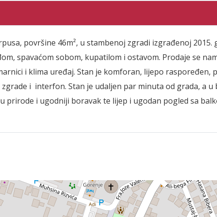
rpusa, površine 46m², u stambenoj zgradi izgrađenoj 2015. 
đom, spavaćom sobom, kupatilom i ostavom. Prodaje se namj
arnici i klima uređaj. Stan je komforan, lijepo raspoređen, 
 zgrade i interfon. Stan je udaljen par minuta od grada, a u bl
inu prirode i ugodniji boravak te lijep i ugodan pogled sa b