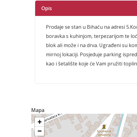
Opis
Prodaje se stan u Bihaću na adresi 5.Ko
boravka s kuhinjom, terpezarijom te lo
blok ali može i na drva. Ugrađeni su kom
mirnoj lokaciji. Posjeduje parking ispred
kao i šetalište koje će Vam pružiti topl
Mapa
+
−