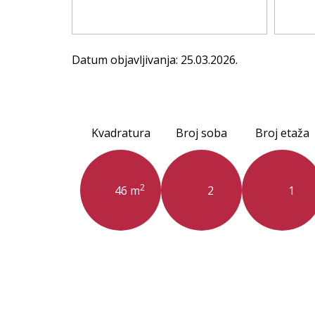
Datum objavljivanja: 25.03.2026.
Kvadratura
Broj soba
Broj etaža
2
46 m
2
1