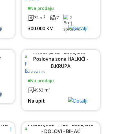
Na prodaju
2
72 m
7
2
300.000 KM
 -
PRODAJE SE - Zemljište -
F
Poslovna zona HALKIĆI -
B.KRUPA
Na prodaju
2
4953 m
Na upit
TIĆI
PRODAJE SE - Plac - Zemljište
- DOLOVI - BIHAĆ