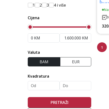
1
2
3
4 i više
Na
9
Cijena
320
1
Valuta
BAM
EUR
Kvadratura
PRETRAŽI