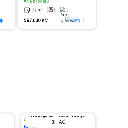
Na prodaju
2
132 m
6
2
587.000 KM
-
PRODAJE SE - Kuća - Kralje -
BIHAĆ