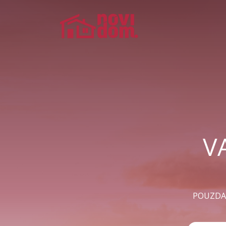
V
POUZDAN