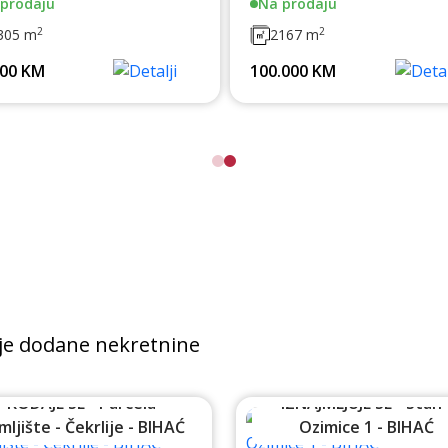
prodaju
Na prodaju
2
2
305 m
2167 m
000 KM
100.000 KM
je dodane nekretnine
PRODAJE SE - Parcela -
IZNAJMLJUJE SE - Stan 
mljište - Čekrlije - BIHAĆ
Ozimice 1 - BIHAĆ