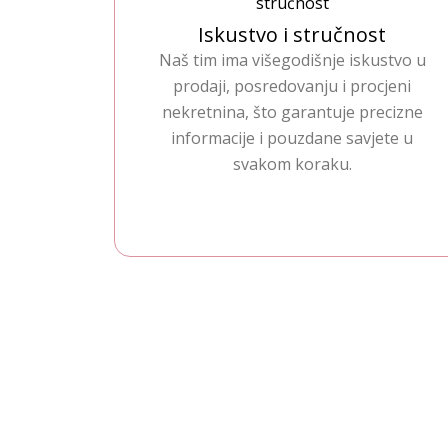
Iskustvo i stručnost
Naš tim ima višegodišnje iskustvo u
prodaji, posredovanju i procjeni
nekretnina, što garantuje precizne
informacije i pouzdane savjete u
svakom koraku.