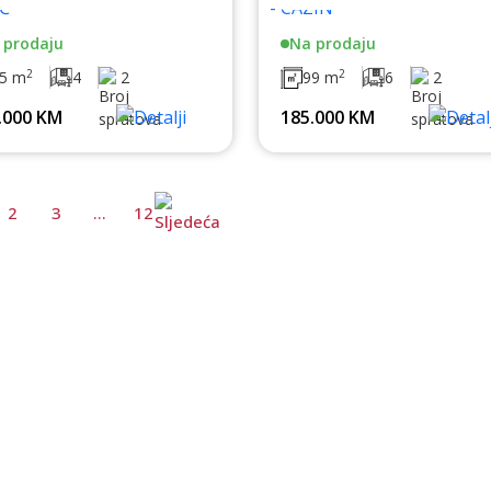
 prodaju
Na prodaju
2
2
5 m
4
2
99 m
6
2
.000 KM
185.000 KM
2
3
...
12