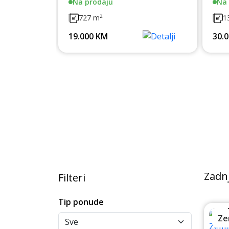
Na prodaju
Na 
2
727 m
1
19.000 KM
30.
Zadn
Filteri
Tip ponude
Ze