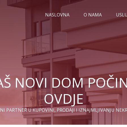
NASLOVNA
O NAMA
USL
AŠ NOVI DOM POČIN
OVDJE
I PARTNER U KUPOVINI, PRODAJI I IZNAJMLJIVANJU NEK