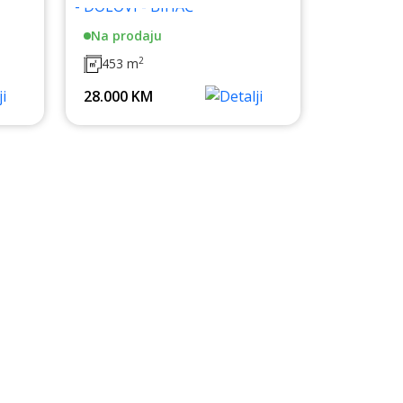
Na prodaju
2
453 m
28.000 KM