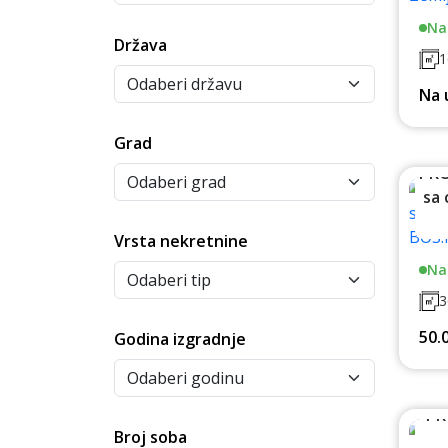
Na
Država
1
Na 
Grad
PRO
sa 
Vrsta nekretnine
Na
3
50.
Godina izgradnje
PR
Broj soba