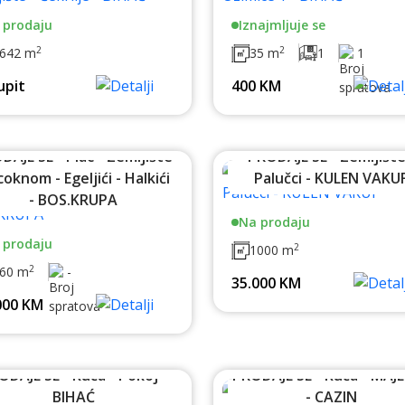
 prodaju
Iznajmljuje se
2
2
642 m
35 m
1
1
upit
400 KM
DAJE SE - Plac - Zemljište
PRODAJE SE - Zemljište
coknom - Egeljići - Halkići
Palučci - KULEN VAKU
- BOS.KRUPA
Na prodaju
 prodaju
2
1000 m
2
60 m
-
35.000 KM
000 KM
ODAJE SE - Kuća - Pokoj -
PRODAJE SE - Kuća - MAJE
BIHAĆ
- CAZIN