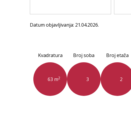
Datum objavljivanja: 21.04.2026.
Kvadratura
Broj soba
Broj etaža
2
63 m
3
2