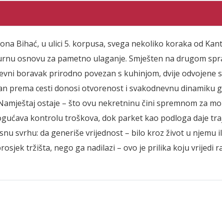
zona Bihać, u ulici 5. korpusa, svega nekoliko koraka od Kan
urnu osnovu za pametno ulaganje. Smješten na drugom sprat
nevni boravak prirodno povezan s kuhinjom, dvije odvojene s
san prema cesti donosi otvorenost i svakodnevnu dinamiku g
 Namještaj ostaje – što ovu nekretninu čini spremnom za mom
gućava kontrolu troškova, dok parket kao podloga daje trajn
asnu svrhu: da generiše vrijednost – bilo kroz život u njemu i
osjek tržišta, nego ga nadilazi – ovo je prilika koju vrijedi r