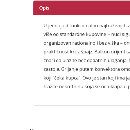
Opis
U jednoj od funkcionalno najtraženijih 
više od standardne kupovine – nudi sig
organizovan racionalno i bez viška – d
praktičnost kroz špajz. Balkon orijenti
znači da ulazite bez dodatnih ulaganja.
zastoja. Grijanje putem konvektora omo
koji “čeka kupca”. Ovo je stan koji ima j
tražite nekretninu koja se ne uklapa u pr