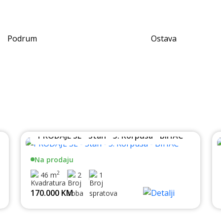
Podrum
Ostava
PRODAJE SE - Stan - 5. Korpusa - BIHAĆ
Na prodaju
2
46 m
2
1
170.000 KM