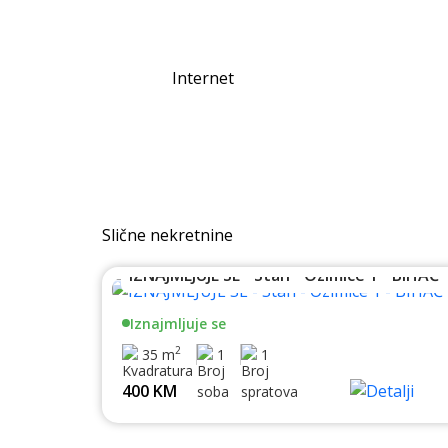
Internet
Slične nekretnine
IZNAJMLJUJE SE - Stan - Ozimice 1 - BIHAĆ
Iznajmljuje se
2
35 m
1
1
400 KM