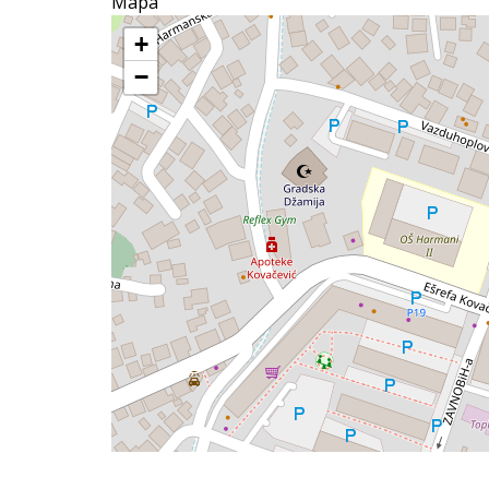
Mapa
+
−