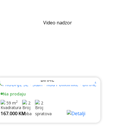
Video nadzor
PRODAJE SE - Stan - Kod Poliklinike -
BIHAĆ
Na prodaju
2
59 m
2
2
167.000 KM