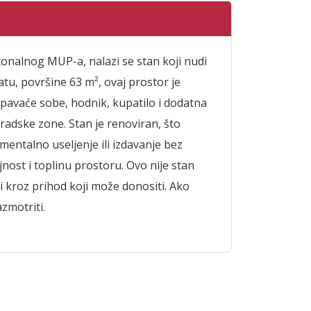
tonalnog MUP-a, nalazi se stan koji nudi
u, površine 63 m², ovaj prostor je
pavaće sobe, hodnik, kupatilo i dodatna
radske zone. Stan je renoviran, što
entalno useljenje ili izdavanje bez
ost i toplinu prostoru. Ovo nije stan
li kroz prihod koji može donositi. Ako
azmotriti.