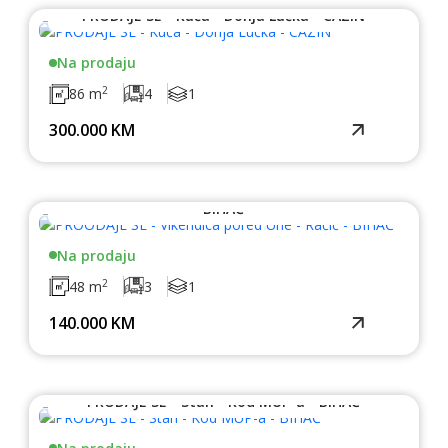
PRODAJE SE - Kuća - Donja Lučka - CAZIN
Na prodaju
2
86 m
4
1
300.000 KM
PROODAJE SE - Vikendica pored Une - Račić -
BIHAĆ
Na prodaju
2
48 m
3
1
140.000 KM
PRODAJE SE - Stan - Kod MUP-a - BIHAĆ