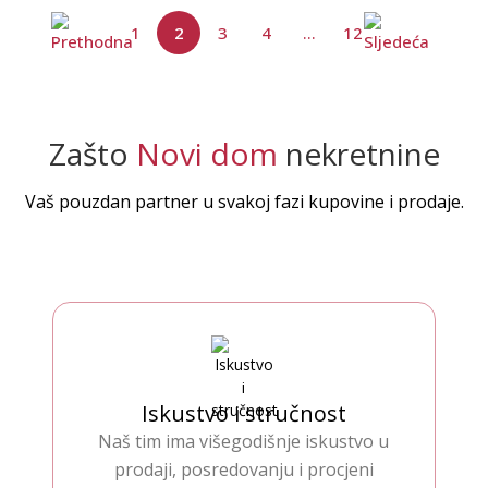
1
2
3
4
...
12
Zašto
Novi dom
nekretnine
Vaš pouzdan partner u svakoj fazi kupovine i prodaje.
Iskustvo i stručnost
Naš tim ima višegodišnje iskustvo u
prodaji, posredovanju i procjeni