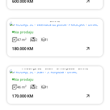
600.000 KM
PRODAJE SE - Vikendica uz potok- PRAŠČJAK -
BIHAĆ
Na prodaju
2
47 m
2
1
180.000 KM
PRODAJE SE - Stan - 5. Korpusa - BIHAĆ
Na prodaju
2
46 m
2
1
170.000 KM