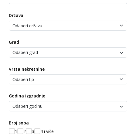
Država
Grad
Vrsta nekretnine
Godina izgradnje
Broj soba
1
2
3
4 i više