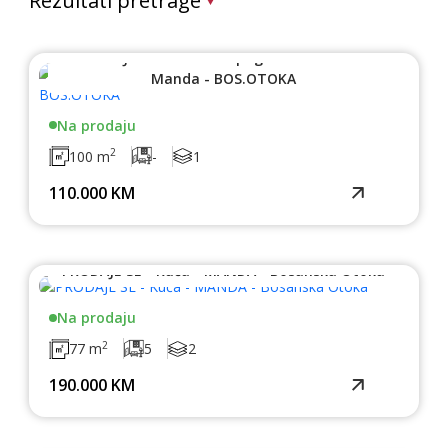
Rezultati pretrage
PRODAJE SE - Parcela s pogledom na Unu -
Manda - BOS.OTOKA
Na prodaju
2
100 m
-
1
110.000 KM
PRODAJE SE - Kuća - MANDA - Bosanska Otoka
Na prodaju
2
77 m
5
2
190.000 KM