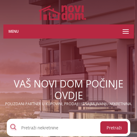
MENU
VAŠ NOVI DOM POČINJE
OVDJE
POUZDANI PARTNER U KUPOVINI, PRODAJI I IZNAJMLJIVANJU NEKRETNINA.
Pretraži