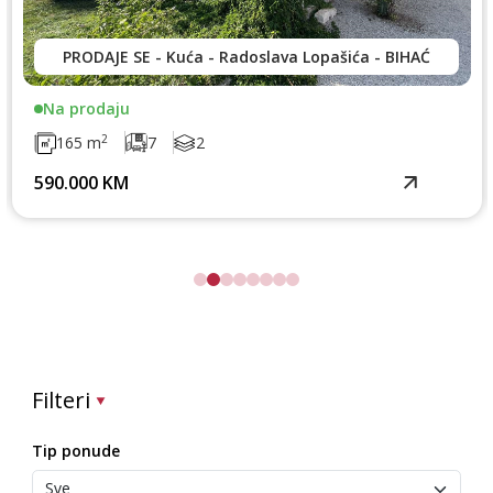
PRODAJE SE - Kuća - Radoslava Lopašića - BIHAĆ
Na prodaju
2
165 m
7
2
590.000 KM
Filteri
Tip ponude