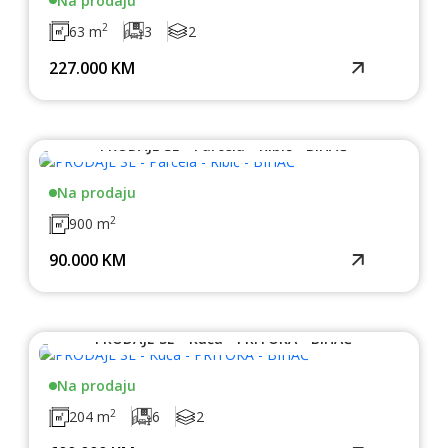
Na prodaju
2
63 m
3
2
227.000 KM
PRODAJE SE - Parcela - Ribić - BIHAĆ
Na prodaju
2
900 m
90.000 KM
PRODAJE SE - Kuća - PRITOKA - BIHAĆ
Na prodaju
2
204 m
6
2