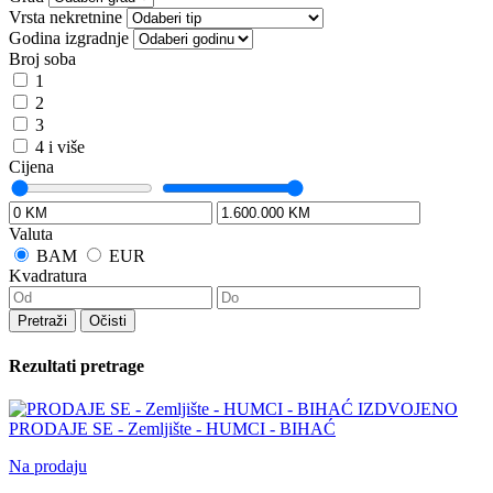
Vrsta nekretnine
Godina izgradnje
Broj soba
1
2
3
4 i više
Cijena
Valuta
BAM
EUR
Kvadratura
Pretraži
Očisti
Rezultati pretrage
IZDVOJENO
PRODAJE SE - Zemljište - HUMCI - BIHAĆ
Na prodaju