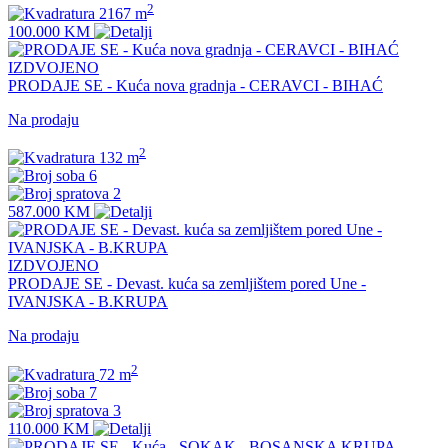
2
2167 m
100.000 KM
IZDVOJENO
PRODAJE SE - Kuća nova gradnja - CERAVCI - BIHAĆ
Na prodaju
2
132 m
6
2
587.000 KM
IZDVOJENO
PRODAJE SE - Devast. kuća sa zemljištem pored Une -
IVANJSKA - B.KRUPA
Na prodaju
2
72 m
7
3
110.000 KM