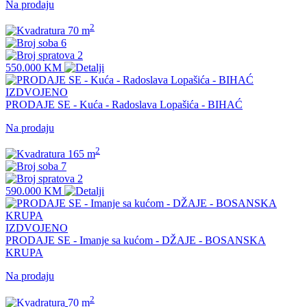
Na prodaju
2
70 m
6
2
550.000 KM
IZDVOJENO
PRODAJE SE - Kuća - Radoslava Lopašića - BIHAĆ
Na prodaju
2
165 m
7
2
590.000 KM
IZDVOJENO
PRODAJE SE - Imanje sa kućom - DŽAJE - BOSANSKA
KRUPA
Na prodaju
2
70 m