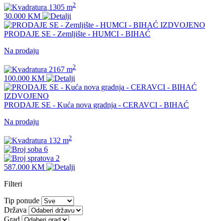
2
1305 m
30.000 KM
IZDVOJENO
PRODAJE SE - Zemljište - HUMCI - BIHAĆ
Na prodaju
2
2167 m
100.000 KM
IZDVOJENO
PRODAJE SE - Kuća nova gradnja - CERAVCI - BIHAĆ
Na prodaju
2
132 m
6
2
587.000 KM
Filteri
Tip ponude
Država
Grad