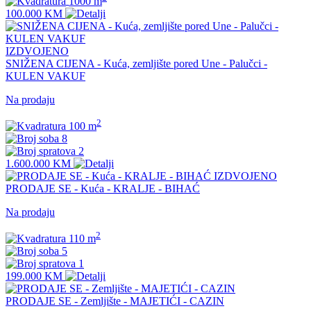
1000 m
100.000 KM
IZDVOJENO
SNIŽENA CIJENA - Kuća, zemljište pored Une - Palučci -
KULEN VAKUF
Na prodaju
2
100 m
8
2
1.600.000 KM
IZDVOJENO
PRODAJE SE - Kuća - KRALJE - BIHAĆ
Na prodaju
2
110 m
5
1
199.000 KM
PRODAJE SE - Zemljište - MAJETIĆI - CAZIN