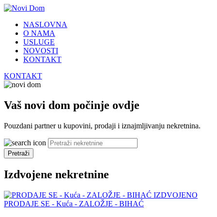
NASLOVNA
O NAMA
USLUGE
NOVOSTI
KONTAKT
KONTAKT
Vaš novi dom počinje ovdje
Pouzdani partner u kupovini, prodaji i iznajmljivanju nekretnina.
Pretraži
Izdvojene nekretnine
IZDVOJENO
PRODAJE SE - Kuća - ZALOŽJE - BIHAĆ