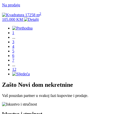
Na prodaju
2
17258 m
105.000 KM
1
...
3
4
5
6
7
...
12
Zašto
Novi dom
nekretnine
Vaš pouzdan partner u svakoj fazi kupovine i prodaje.
Iskustvo i stručnost