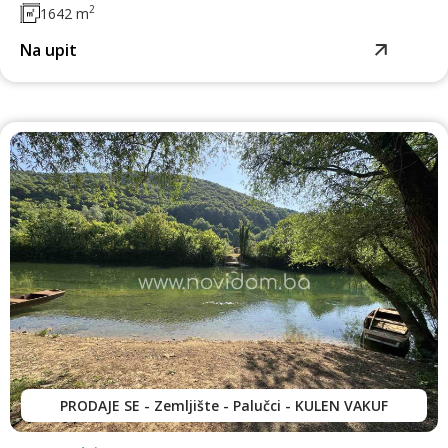
2
1642 m
Na upit
PRODAJE SE - Zemljište - Palučci - KULEN VAKUF