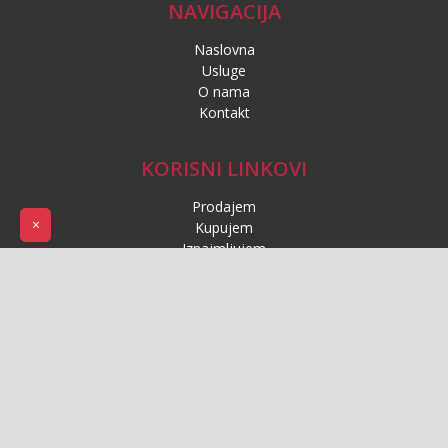
NAVIGACIJA
Naslovna
Usluge
O nama
Kontakt
KORISNI LINKOVI
Prodajem
×
Kupujem
Iznajmljujem
Uvjeti
Politika privatnosti
Politika kolačića