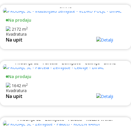
PRODAJE SE - Industrijsko zemljište - VEDRO POLJE -
BIHAĆ
Na prodaju
2
2172 m
Na upit
PRODAJE SE - Parcela - Zemljište - Čekrlije - BIHAĆ
Na prodaju
2
1642 m
Na upit
PRODAJE SE - Zemljište - Palučci - KULEN VAKUF