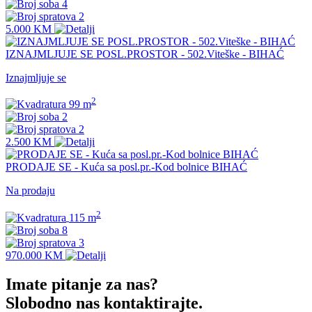
4
2
5.000 KM
IZNAJMLJUJE SE POSL.PROSTOR - 502.Viteške - BIHAĆ
Iznajmljuje se
2
99 m
2
2
2.500 KM
PRODAJE SE - Kuća sa posl.pr.-Kod bolnice BIHAĆ
Na prodaju
2
115 m
8
3
970.000 KM
Imate pitanje za nas?
Slobodno nas kontaktirajte.