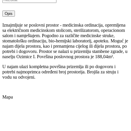
Opis
Iznajmljuje se poslovni prostor - medicinska ordinacija, opremljena
sa električnom medicinskom stolicom, sterilizatorom, operacionom
salom i namještajem. Pogodno za različite medicinske struke,
stomatološku ordinaciju, bio-hemijski laboratorij, apoteku. Moguć je
najam dijela prostora, kao i prenamjena cijelog ili dijela prostora, po
potrebi i dogovoru. Prostor se nalazi u prizemlju stambene zgrade, u
naselju Ozimice I. Površina poslovnog prostora je 188,04m².
U najam ulazi kompletna površina prizemlja ili po dogovoru i
potrebi najmoprimca određeni broj prostorija. Brojila za struju i
vodu su odvojeni.
Mapa