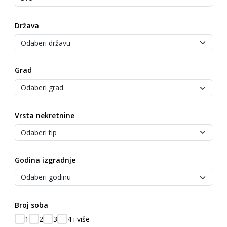
Država
Grad
Vrsta nekretnine
Godina izgradnje
Broj soba
1
2
3
4 i više