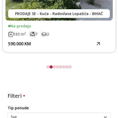
PRODAJE SE - Kuća - Radoslava Lopašića - BIHAĆ
Na prodaju
2
165 m
7
2
590.000 KM
Filteri
Tip ponude